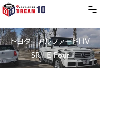
トヨタ アルファードHV
SR E-Four