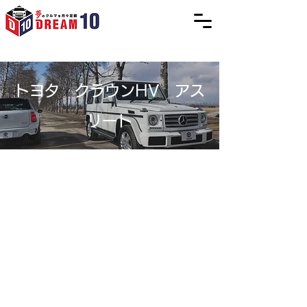
トヨタ クラウンHV アス
リート