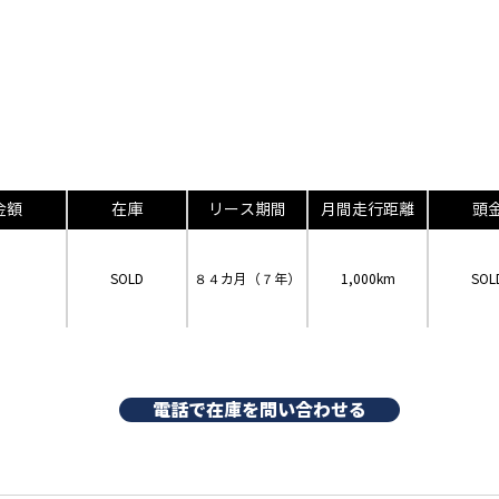
金額
在庫
リース期間
月間走行距離
頭
SOLD
８４カ月（７年）
1,000km
SOL
電話で在庫を問い合わせる