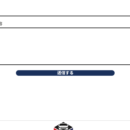
容
送信する