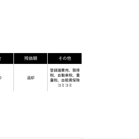
金
残価額
その他
登録諸費用、取得
税、自動車税、重
D
返却
量税、自賠責保険
コミコミ