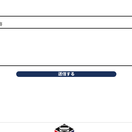
容
送信する