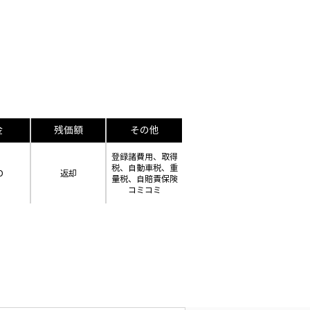
金
残価額
その他
登録諸費用、取得
税、自動車税、重
D
返却
量税、自賠責保険
コミコミ