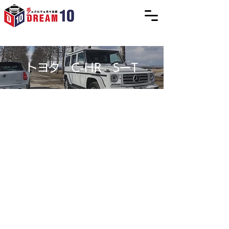
トヨタ C-HR SーT