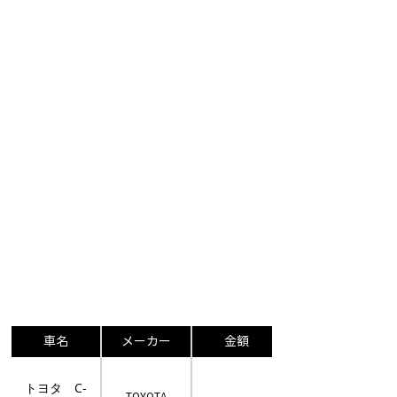
車名
メーカー
金額
トヨタ C-
TOYOTA