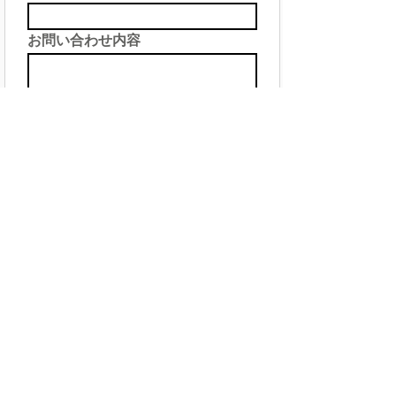
お問い合わせ内容
送信する
（公式）札幌／帯広のカーリース・DREAM10-ドリーム10
北海道河東郡音更町木野大通西１９丁目１−６