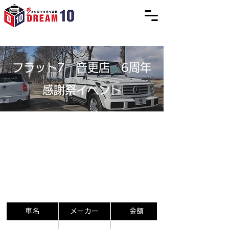
フラット7 音更店 6周年
感謝祭イベント
車名
メーカー
金額