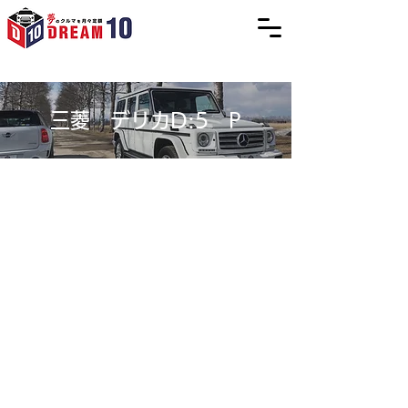
三菱 デリカD:5 P