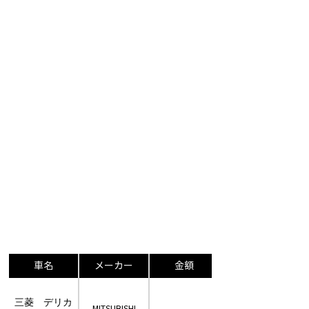
車名
メーカー
金額
三菱 デリカ
MITSUBISHI